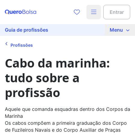
Acesse o conteúdo completo
Entrar
Preencha seus dados para liberar o acesso
Nome
Guia de profissões
Menu
Profissões
E-mail
Cabo da marinha:
tudo sobre a
Telefone
profissão
Ao continuar, você concorda com nossas
políticas de
privacidade
Aquele que comanda esquadras dentro dos Corpos da
Marinha
Ver agora
Os cabos compõem a primeira graduação dos Corpo
de Fuzileiros Navais e do Corpo Auxiliar de Praças