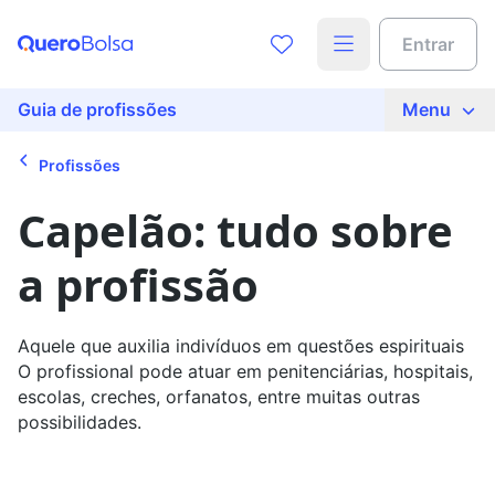
Acesse o conteúdo completo
Entrar
Preencha seus dados para liberar o acesso
Nome
Guia de profissões
Menu
Profissões
E-mail
Capelão: tudo sobre
a profissão
Telefone
Aquele que auxilia indivíduos em questões espirituais
Ao continuar, você concorda com nossas
políticas de
O profissional pode atuar em penitenciárias, hospitais,
privacidade
escolas, creches, orfanatos, entre muitas outras
possibilidades.
Ver agora