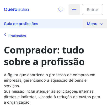
Acesse o conteúdo completo
Entrar
Preencha seus dados para liberar o acesso
Nome
Guia de profissões
Menu
Profissões
E-mail
Comprador: tudo
sobre a profissão
Telefone
A figura que coordena o processo de compras em
Ao continuar, você concorda com nossas
políticas de
empresas, gerenciando a aquisição de bens e
privacidade
serviços.
Sua missão inclui atender às solicitações internas,
Ver agora
diretas e indiretas, visando à redução de custos para
a organização.