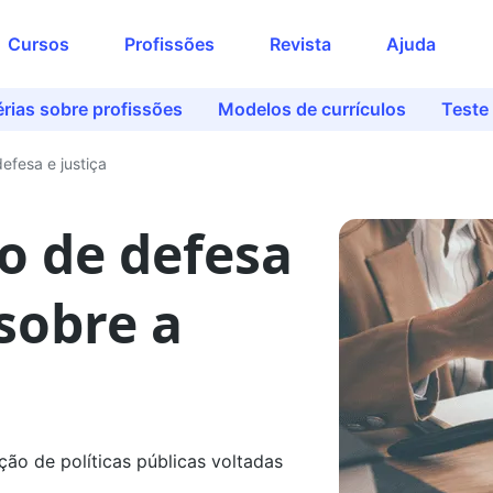
Acesse o conteúdo
Cursos
Profissões
Revista
Ajuda
completo
Preencha seus dados para liberar o
rias sobre profissões
Modelos de currículos
Teste
acesso
Nome
defesa e justiça
co de defesa
E-mail
 sobre a
Telefone
Ao continuar, você concorda com nossas
políticas de privacidade
ão de políticas públicas voltadas
Ver agora