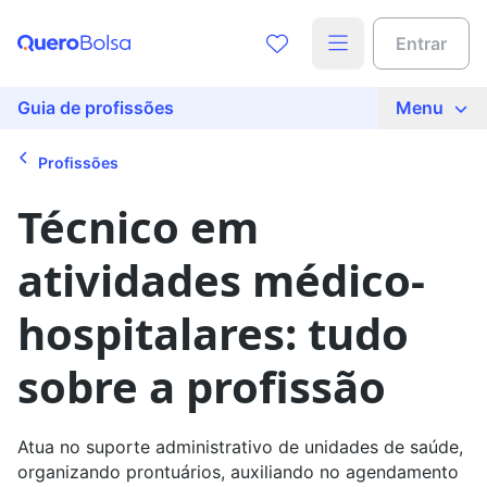
Acesse o conteúdo completo
Entrar
Preencha seus dados para liberar o acesso
Nome
Guia de profissões
Menu
Profissões
E-mail
Técnico em
atividades médico-
Telefone
hospitalares: tudo
Ao continuar, você concorda com nossas
políticas de
sobre a profissão
privacidade
Ver agora
Atua no suporte administrativo de unidades de saúde,
organizando prontuários, auxiliando no agendamento