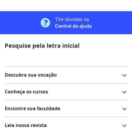
Tire dúvidas na
Central de ajuda
Pesquise pela letra inicial
Descubra sua vocação
Conheça os cursos
Teste vocacional
Lista de profissões
Encontre sua faculdade
Salários na sua região
Lista de cursos
Cursos de graduação
Leia nossa revista
Cursos de pós-graduação
Cursos livres
Lista de faculdades
Faculdades na sua cidade