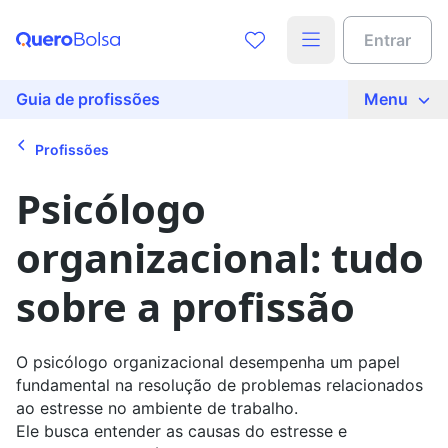
Acesse o conteúdo completo
Entrar
Preencha seus dados para liberar o acesso
Nome
Guia de profissões
Menu
Profissões
E-mail
Psicólogo
organizacional: tudo
Telefone
sobre a profissão
Ao continuar, você concorda com nossas
políticas de
privacidade
O psicólogo organizacional desempenha um papel
fundamental na resolução de problemas relacionados
Ver agora
ao estresse no ambiente de trabalho.
Ele busca entender as causas do estresse e