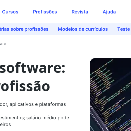
Acesse o conteúdo
Cursos
Profissões
Revista
Ajuda
completo
Preencha seus dados para liberar o
rias sobre profissões
Modelos de currículos
Teste
acesso
Nome
are
software:
E-mail
rofissão
Telefone
r, aplicativos e plataformas
Ao continuar, você concorda com nossas
stimentos; salário médio pode
políticas de privacidade
eiros
Ver agora