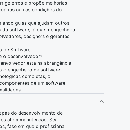
rige erros e propõe melhorias
suários ou nas condições do
iando guias que ajudam outros
do software, já que o engenheiro
olvedores, designers e gerentes
ia de Software
e o desenvolvedor​?
senvolvedor
está na abrangência
to o engenheiro de software
cnológicas completas, o
 componentes de um software,
nalidades.
tapas do desenvolvimento de
res até a manutenção. Seu
os, fase em que o profissional