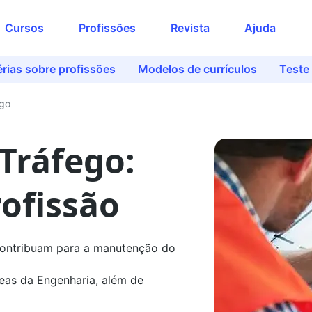
Acesse o conteúdo
Cursos
Profissões
Revista
Ajuda
completo
Preencha seus dados para liberar o
rias sobre profissões
Modelos de currículos
Teste
acesso
Nome
ego
Tráfego:
E-mail
rofissão
Telefone
 contribuam para a manutenção do
Ao continuar, você concorda com nossas
eas da Engenharia, além de
políticas de privacidade
Ver agora