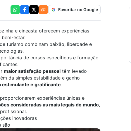
Favoritar no Google
ozinha e cineasta oferecem experiências
e bem-estar.
 de turismo combinam paixão, liberdade e
ecnologias.
mportância de cursos específicos e formação
ficantes.
or
maior satisfação pessoal
têm levado
lém da simples estabilidade e ganho
 estimulante e gratificante
.
 proporcionarem experiências únicas e
sões consideradas as mais legais do mundo
,
profissional.
opções inovadoras
s são