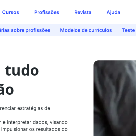
Acesse o conteúdo
Cursos
Profissões
Revista
Ajuda
completo
Preencha seus dados para liberar o
rias sobre profissões
Modelos de currículos
Teste
acesso
Nome
: tudo
E-mail
ão
Telefone
renciar estratégias de
Ao continuar, você concorda com nossas
ar e interpretar dados, visando
políticas de privacidade
e impulsionar os resultados do
Ver agora