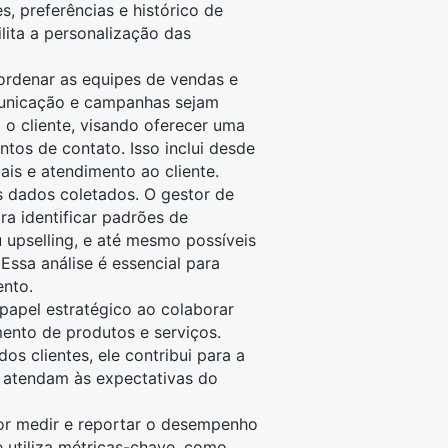
s, preferências e histórico de
lita a personalização das
ordenar as equipes de
vendas
e
omunicação e campanhas sejam
o cliente, visando oferecer uma
tos de contato. Isso inclui desde
ais
e
atendimento ao cliente
.
os dados coletados. O gestor de
ra identificar padrões de
 upselling, e até mesmo possíveis
Essa análise é essencial para
ento.
apel estratégico ao colaborar
ento de produtos e serviços.
s clientes, ele contribui para a
 atendam às expectativas do
or medir e reportar o desempenho
e utiliza métricas-chave, como