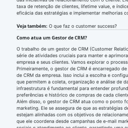
taxa de retenção de clientes, lifetime value, e índic
eficácia das estratégias e implementar melhorias c
Veja também:
O que faz o customer success?
Como atua um Gestor de CRM?
O trabalho de um gestor de CRM (Customer Relat
série de atividades cruciais para manter e aprimor
empresa e seus clientes. Vamos explorar o processo
Primeiramente, o gestor de CRM é encarregado de 
de CRM da empresa. Isso inclui a escolha e confi
que permitem a coleta, organização e
análise de d
infraestrutura é fundamental para entender profun
preferências e histórico de compras de cada client
Além disso, o gestor de CRM atua como o ponto fo
marketing. Ele se assegura de que as estratégias 
estejam alinhadas com os objetivos de relacionamen
que ele coordena desde campanhas de e-mail marke
sociais e atendimento ao cliente, garantindo uma e