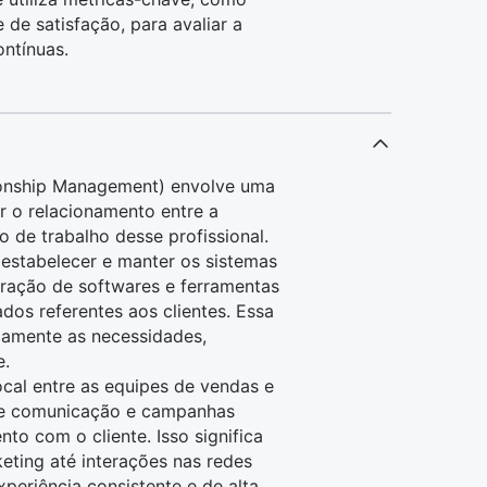
e de satisfação, para avaliar a
ontínuas.
ionship Management) envolve uma
ar o relacionamento entre a
 de trabalho desse profissional.
estabelecer e manter os sistemas
guração de
softwares
e ferramentas
ados
referentes aos clientes. Essa
damente as necessidades,
e.
cal entre as equipes de vendas e
de
comunicação
e campanhas
to com o cliente. Isso significa
ting até interações nas redes
xperiência consistente e de alta