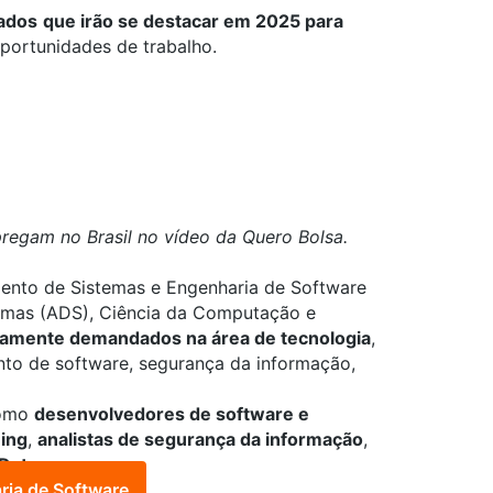
nados
que irão se destacar em 2025 para
portunidades de trabalho.
regam no Brasil no vídeo da Quero Bolsa.
mento de Sistemas e Engenharia de Software
emas (ADS)
,
Ciência da Computação
e
ltamente demandados na área de tecnologia
,
to de software, segurança da informação,
como
desenvolvedores de software e
ning
,
analistas de segurança da informação
,
 Data
.
ria de Software