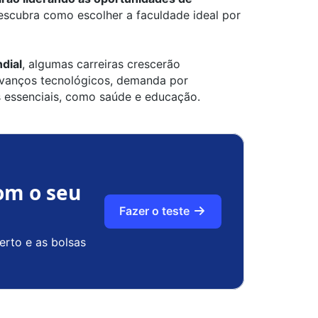
escubra como escolher a faculdade ideal por
dial
, algumas carreiras crescerão
 avanços tecnológicos, demanda por
s essenciais, como saúde e educação.
om o seu
Fazer o teste
erto e as bolsas