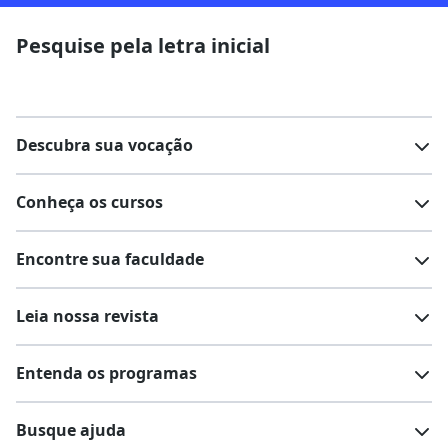
Pesquise pela letra inicial
Descubra sua vocação
Conheça os cursos
Teste vocacional
Lista de profissões
Encontre sua faculdade
Salários na sua região
Lista de cursos
Cursos de graduação
Leia nossa revista
Cursos de pós-graduação
Cursos livres
Lista de faculdades
Faculdades na sua cidade
Entenda os programas
Cursos técnicos
Cursos a distância (EaD)
Comunidade Quero
Vestibular e Enem
Dicas e curiosidades
Escolas
Cursos gratuitos
Busque ajuda
Profissões
Pós-graduação