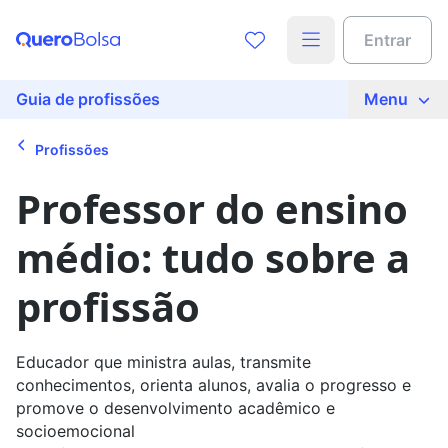
Acesse o conteúdo completo
Entrar
Preencha seus dados para liberar o acesso
Nome
Guia de profissões
Menu
Profissões
E-mail
Professor do ensino
médio: tudo sobre a
Telefone
profissão
Ao continuar, você concorda com nossas
políticas de
privacidade
Educador que ministra aulas, transmite
conhecimentos, orienta alunos, avalia o progresso e
Ver agora
promove o desenvolvimento acadêmico e
socioemocional